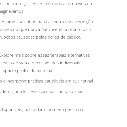
os como integrar esses métodos alternativos em
imaginávamos.
o estamos sozinhos na luta contra essa condição
síveis do que nunca. Se você está pronto para
rupções causadas pelas dores de cabeça,
xplore mais sobre essas terapias alternativas
estilo de vida e necessidades individuais.
 impacto profundo amanhã.
 incorporar práticas saudáveis em sua rotina!
odem ajudá-lo nessa jornada rumo ao alívio
sponíveis; basta dar o primeiro passo na