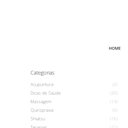
HOME
Categorias
Acupuntura
(3)
Dicas de Saúde
(30)
Massagem
(14)
Quiropraxia
(6)
Shiatsu
(16)
Terapias
(22)