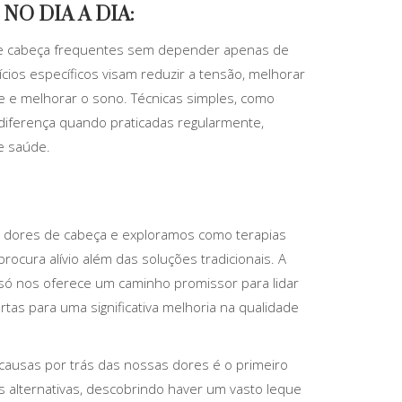
O DIA A DIA:
es de cabeça frequentes sem depender apenas de
ios específicos visam reduzir a tensão, melhorar
se e melhorar o sono. Técnicas simples, como
diferença quando praticadas regularmente,
e saúde.
e dores de cabeça e exploramos como terapias
cura alívio além das soluções tradicionais. A
 só nos oferece um caminho promissor para lidar
as para uma significativa melhoria na qualidade
usas por trás das nossas dores é o primeiro
 alternativas, descobrindo haver um vasto leque