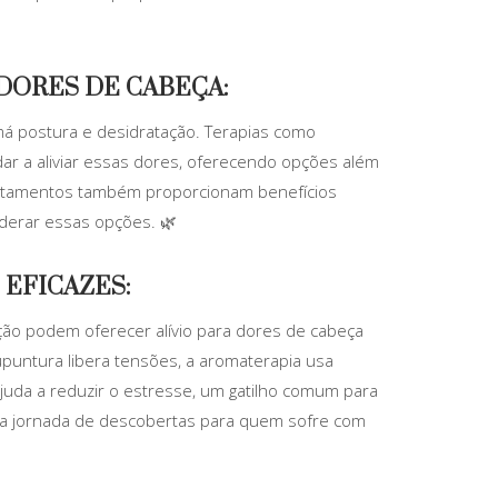
DORES DE CABEÇA:
á postura e desidratação. Terapias como
r a aliviar essas dores, oferecendo opções além
atamentos também proporcionam benefícios
iderar essas opções. 🌿
EFICAZES:
ção podem oferecer alívio para dores de cabeça
upuntura libera tensões, a aromaterapia usa
juda a reduzir o estresse, um gatilho comum para
ma jornada de descobertas para quem sofre com