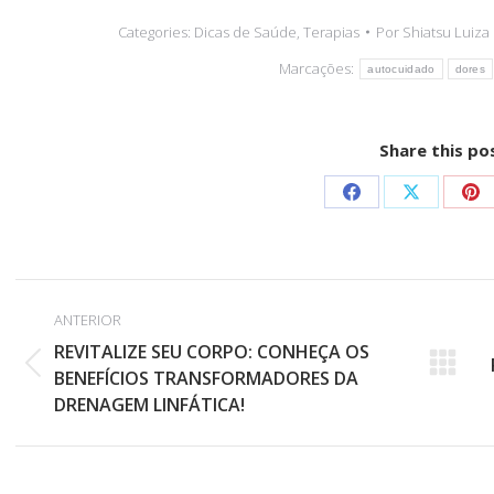
Categories:
Dicas de Saúde
,
Terapias
Por
Shiatsu Luiza
Marcações:
autocuidado
dores
Share this po
Share
Share
Sh
on
on
on
Facebook
X
Pin
NAVEGAÇÃO
ANTERIOR
DE
REVITALIZE SEU CORPO: CONHEÇA OS
POST:
Post
BENEFÍCIOS TRANSFORMADORES DA
DRENAGEM LINFÁTICA!
anterior: