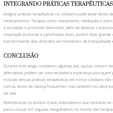
INTEGRANDO PRÁTICAS TERAPÊUTICAS N
Integrar práticas terapêuticas no cotidiano pode aliviar dor
medicamentos. Terapias como relaxamento, meditação e exercíc
a circulação e promover bem-estar, além de diminuir o estres
respiração profunda e caminhadas leves, podem fazer grande 
transformando dias doloridos em momentos de tranquilidade 
CONCLUSÃO
Durante este artigo, revelamos algumas das causas comuns d
alternativas podem ser uma verdadeira esperança para quem pro
inclusão dessas práticas terapêuticas em nosso cotidiano não
com as dores de cabeça frequentes, mas também nos abre port
de vida.
Relembrando os pontos-chave, entendemos que conhecer as ca
passo crucial. Em seguida, mergulhamos no mundo das terapias