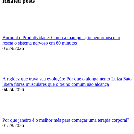
Related posts
Burnout e Produtividade: Como a manipulação neuromuscular
reseta o sistema nervoso em 60 minutos
05/29/2026
A rigidez que trava sua evolução: Por que o alongamento Luiza Sato
libera fibras musculares que o treino comum não alcança
04/24/2026
Por que janeiro é o melhor mês para começar uma terapia corporal?
01/28/2026