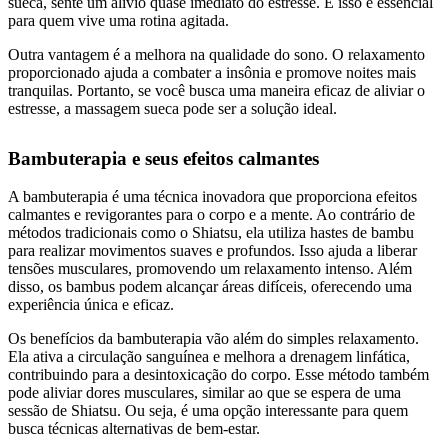
sueca, sente um alívio quase imediato do estresse. E isso é essencial
para quem vive uma rotina agitada.
Outra vantagem é a melhora na qualidade do sono. O relaxamento
proporcionado ajuda a combater a insônia e promove noites mais
tranquilas. Portanto, se você busca uma maneira eficaz de aliviar o
estresse, a massagem sueca pode ser a solução ideal.
Bambuterapia e seus efeitos calmantes
A bambuterapia é uma técnica inovadora que proporciona efeitos
calmantes e revigorantes para o corpo e a mente. Ao contrário de
métodos tradicionais como o Shiatsu, ela utiliza hastes de bambu
para realizar movimentos suaves e profundos. Isso ajuda a liberar
tensões musculares, promovendo um relaxamento intenso. Além
disso, os bambus podem alcançar áreas difíceis, oferecendo uma
experiência única e eficaz.
Os benefícios da bambuterapia vão além do simples relaxamento.
Ela ativa a circulação sanguínea e melhora a drenagem linfática,
contribuindo para a desintoxicação do corpo. Esse método também
pode aliviar dores musculares, similar ao que se espera de uma
sessão de Shiatsu. Ou seja, é uma opção interessante para quem
busca técnicas alternativas de bem-estar.