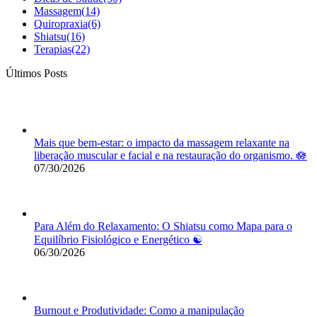
Massagem
(14)
Quiropraxia
(6)
Shiatsu
(16)
Terapias
(22)
Últimos Posts
Mais que bem-estar: o impacto da massagem relaxante na
liberação muscular e facial e na restauração do organismo. 🪷
07/30/2026
Para Além do Relaxamento: O Shiatsu como Mapa para o
Equilíbrio Fisiológico e Energético ☯️
06/30/2026
Burnout e Produtividade: Como a manipulação